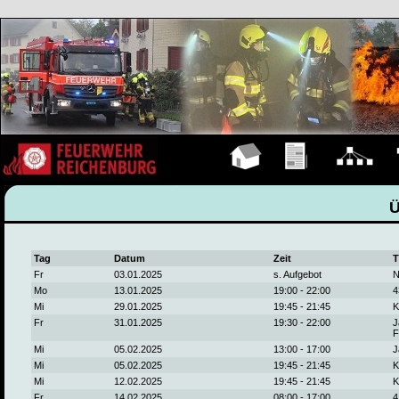
Hauptseite
Übungen
Organigramm
F
Tag
Datum
Zeit
T
Fr
03.01.2025
s. Aufgebot
N
Mo
13.01.2025
19:00 - 22:00
4
Mi
29.01.2025
19:45 - 21:45
K
Fr
31.01.2025
19:30 - 22:00
J
F
Mi
05.02.2025
13:00 - 17:00
J
Mi
05.02.2025
19:45 - 21:45
K
Mi
12.02.2025
19:45 - 21:45
K
Fr
14.02.2025
08:00 - 17:00
4